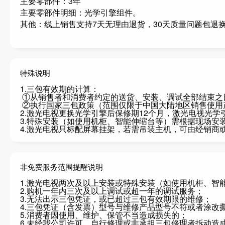
主要零部件：3年
主要零部件明细：光学引擎组件。
其他：线上销售支持7天无理由退货，30天质量问题包退
特殊说明
1.三包有效期的计算：
①从销售者和消费者约定的送货、安装、调试全部结束之
②执行国家三包政策（范围仅限于中国大陆地区销售使用
2.激光电视更换光学引擎后保修期12个月，激光电视光学
3.特殊安装（如使用机柜、智能伸缩台等）需根据现场安
4.激光电视只标配屏幕挂架，若需吊装主机，可由经销商
非免费服务范围提醒说明
1.激光电视两次及以上安装或特殊安装（如使用机柜、智
2.购机一年内三次及以上调试或超一年的调试服务；
3.无法出示三包凭证，或已超过三包有效期限的维修；
4.三包凭证（含发票）型号与维修产品型号不符或者涂改
5.消费者因使用、维护、保管不当造成损失的；
6.未经我公司许可，自行修理或非承担三包修理者拆动造