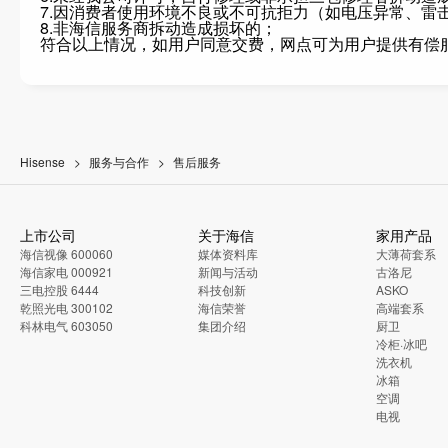
7.因消费者使用环境不良或不可抗拒力（如电压异常、雷
8.非海信服务商拆动造成损坏的；
符合以上情况，如用户同意交费，网点可为用户提供有偿
Hisense
服务与合作
售后服务
上市公司
关于海信
家用产品
海信视像 600060
媒体资料库
大薄荷套系
海信家电 000921
新闻与活动
古洛尼
三电控股 6444
科技创新
ASKO
乾照光电 300102
海信荣誉
高端套系
科林电气 603050
集团介绍
厨卫
冷柜·冰吧
洗衣机
冰箱
空调
电视