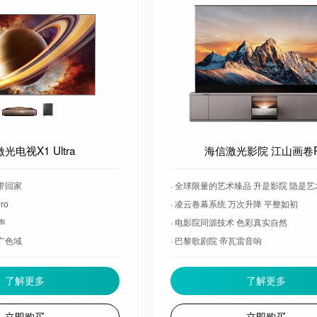
光电视X1 Ultra
海信激光影院 江山画卷
机带回家
· 全球限量的艺术臻品 升是影院 隐是艺
ro
· 凌云卷幕系统 万次升降 平整如初
发声
· 电影院同源技术 色彩真实自然
0超广色域
· 巴黎歌剧院 帝瓦雷音响
放映设备」电视
· 2.3m声学柜体 澎湃声能 天地为你所
s高解析解码
· 大屏护眼 顶级科技 守护全家健康
了解更多
了解更多
立即购买
立即购买