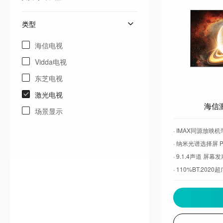
类型
海信电视
Vidda电视
东芝电视
激光电视
海信激
场景显示
· IMAX同源放映
· 纳米光谱选择屏 P
· 9.1.4声道 屏幕
· 110%BT.202
· 首个「家庭电影
· 行业首个 Hi-re