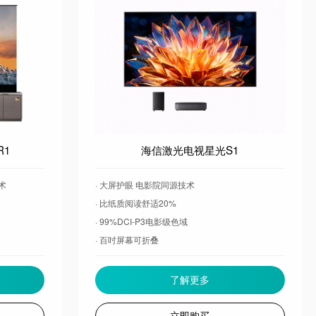
R1
海信激光电视星光S1
术
· 大屏护眼 电影院同源技术
· 比纸质阅读舒适20%
· 99%DCI-P3电影级色域
· 百吋屏幕可折叠
动
· 屏幕超薄 0贴墙
了解更多
立即购买