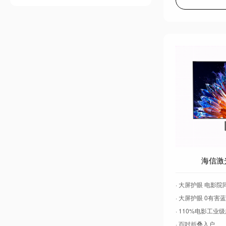
海信激光
· 大屏护眼 电影
· 大屏护眼 0有害
· 110%电影工业
· 百吋折叠入户