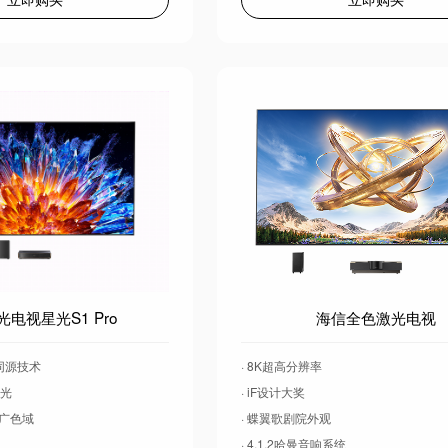
电视星光S1 Pro
海信全色激光电视
院同源技术
· 8K超高分辨率
蓝光
· iF设计大奖
级广色域
· 蝶翼歌剧院外观
· 4.1.2哈曼音响系统