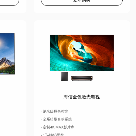
海信全色激光电视
· 纳米级原色控光
· 全系哈曼音响系统
· 定制4K MAX影片库
· 1T+NAS硬盘