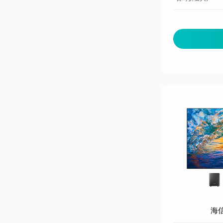
· 超薄0贴墙
海