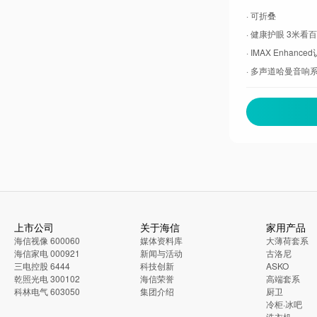
· 可折叠
· 健康护眼 3米看
· IMAX Enhance
· 多声道哈曼音响
上市公司
关于海信
家用产品
海信视像 600060
媒体资料库
大薄荷套系
海信家电 000921
新闻与活动
古洛尼
三电控股 6444
科技创新
ASKO
乾照光电 300102
海信荣誉
高端套系
科林电气 603050
集团介绍
厨卫
冷柜·冰吧
洗衣机