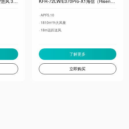
KFR-72LW/E5E1-1海信空调 智慧风 3匹柜机 人感智慧风 好风不吹人 语音控制 分区送风 新一级能效
KFR-72LW/E370Pro-X1海信（Hisense）大薄荷空调智省电Ultra柜机大3匹 世界杯定制空调AI省电仿真自然风超一级能效
· APF5.10
· 1810m³/h大风量
· 18m远距送风
了解更多
立即购买