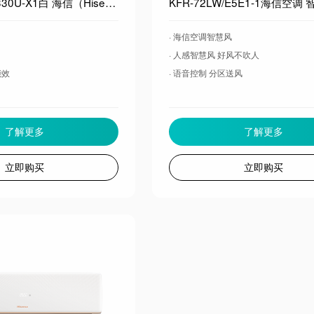
KFR-35GW/A330U-X1白 海信（Hisense）大薄荷空调智省电A330大1.5匹挂机 世界杯定制空调DS语音智控AI省电柔风科技新一级能效
· 海信空调智慧风
· 人感智慧风 好风不吹人
能效
· 语音控制 分区送风
了解更多
了解更多
立即购买
立即购买