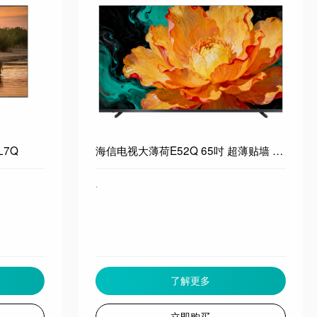
L7Q
海信电视大薄荷E52Q 65吋 超薄贴墙 无倒影低反屏 前置回音壁 超画质U+MiniLED 壁纸电视 65E52Q
·
了解更多
立即购买