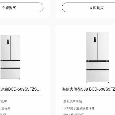
立即购买
立即购买
海信大薄荷509冰箱BCD-509S3FZSQD白 超薄零嵌入式四开门法式多门双系统自动制冰无霜主动除菌550升级款
 更冰爽
· 双系统不串味
味 更保鲜
· DBD离子主动除菌净味
更美观
· 60CM纯平全嵌