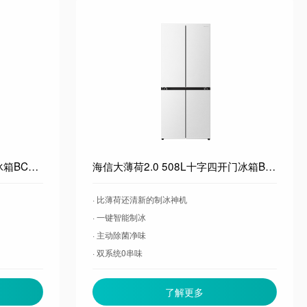
海信大薄荷2.0 509L法式多门冰箱BCD-509E5SFZSD白双系统自动制冰超薄超窄零嵌入大容量净味
海信大薄荷2.0 508L十字四开门冰箱BCD-508E5SCZSD白双系统超薄超窄零嵌入大容量除菌净味冰箱
· 比薄荷还清新的制冰神机
· 一键智能制冰
· 主动除菌净味
· 双系统0串味
了解更多