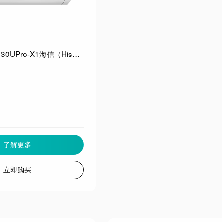
KFR-35GW/A330UPro-X1海信（Hisense）大薄荷空调智省电Ultra大1.5匹挂机 世界杯定制空调AI省电双翼定制风新一级能效国家补贴以旧换新 大1.5匹
了解更多
立即购买