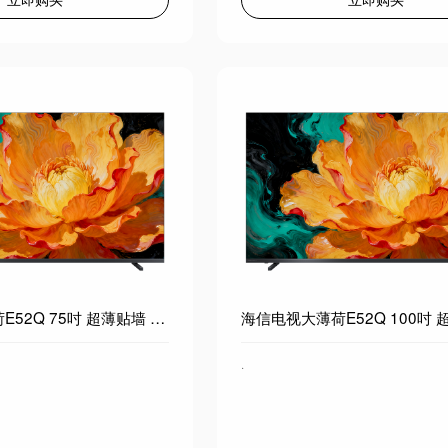
海信电视大薄荷E52Q 75吋 超薄贴墙 无倒影低反屏 前置回音壁 超画质U+MiniLED 壁纸电视 75E52Q
·