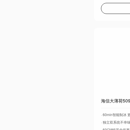
· 60min智能制冰
· 独立双系统不串
· 60CM纯平全嵌