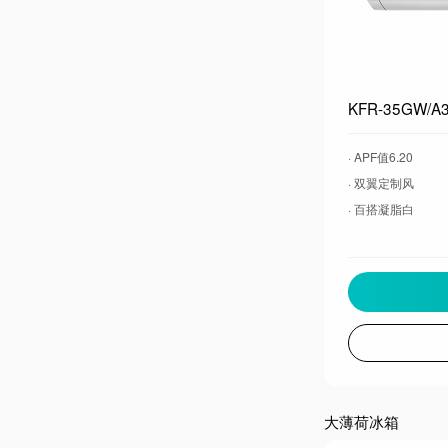
· APF值6.20
· 双翼定制风
· 百搭凝脂白
大薄荷冰箱