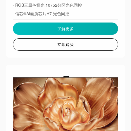
· RGB三原色背光 10752分区光色同控
· 信芯®AI画质芯片H7 光色同控
· 黑曜屏Pro 极黑 极透 极亮
了解更多
· 巴黎歌剧院 帝瓦雷音响
立即购买