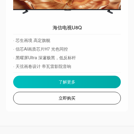
海信电视U8Q
· 芯生画境 高定旗舰
· 信芯AI画质芯片H7 光色同控
· 黑曜屏Ultra 深邃极黑，低反标杆
· 天弦画卷设计 帝瓦雷影院音响
· 灵指AI遥控 隔空触屏 一指即达
了解更多
· 6144分区 U+Mini LED光晕控制
立即购买