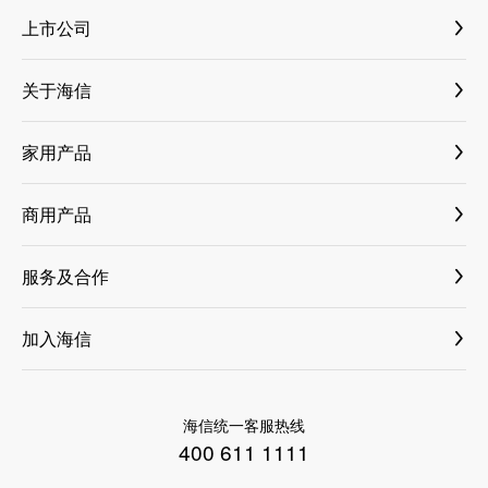
上市公司
海信视像 600060
关于海信
海信家电 000921
媒体资料库
三电控股 6444
家用产品
新闻与活动
乾照光电 300102
大薄荷套系
国内新闻
商用产品
科林电气 603050
古洛尼
国际新闻
纳真科技
小家电
服务及合作
科技创新
乾照光电
家电
商业合作
海信荣誉
海信信芯微
加入海信
ASKO
增值服务
集团介绍
海信网络能源
社会招聘
洗碗机
售后服务
科林电气
校园招聘
高端套系
海信统一客服热线
激光公司
400 611 1111
璀璨厨卫
三电控股