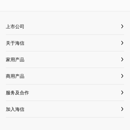
上市公司
海信视像 600060
关于海信
海信家电 000921
媒体资料库
三电控股 6444
家用产品
新闻与活动
乾照光电 300102
大薄荷套系
国内新闻
商用产品
科林电气 603050
古洛尼
国际新闻
纳真科技
小家电
服务及合作
科技创新
乾照光电
家电
商业合作
海信荣誉
海信信芯微
加入海信
ASKO
增值服务
集团介绍
海信网络能源
社会招聘
洗碗机
售后服务
科林电气
校园招聘