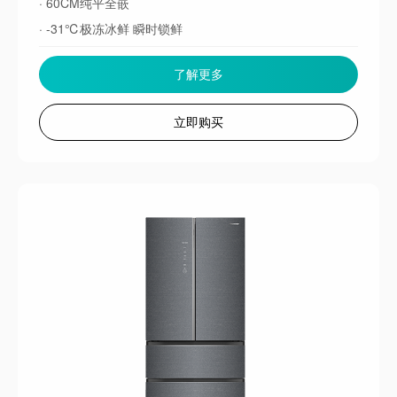
· 60CM纯平全嵌
· -31℃极冻冰鲜 瞬时锁鲜
了解更多
立即购买