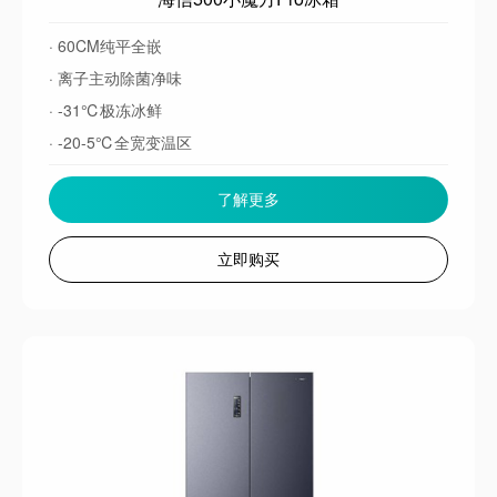
· 60CM纯平全嵌
· 离子主动除菌净味
· -31℃极冻冰鲜
· -20-5℃全宽变温区
了解更多
立即购买