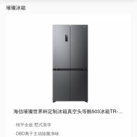
璀璨冰箱
海信璀璨世界杯定制冰箱真空头等舱503冰箱TR-503U6CZKQD超薄零嵌入式十字门四开门一级能效
· 纯平全嵌 墅式美学
· DBD离子主动除菌净味