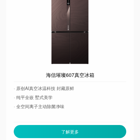
海信璀璨607真空冰箱
· 原创AI真空冰温科技 封藏原鲜
· 纯平全嵌 墅式美学
· 全空间离子主动除菌净味
了解更多