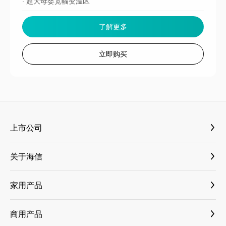
· 超大母婴宽幅变温区
了解更多
立即购买
上市公司
海信视像 600060
关于海信
海信家电 000921
媒体资料库
三电控股 6444
家用产品
新闻与活动
乾照光电 300102
大薄荷套系
国内新闻
商用产品
科林电气 603050
古洛尼