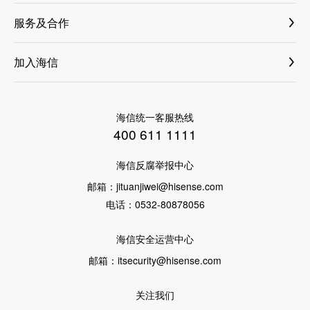
国际新闻
纳真科技
小家电
服务及合作
科技创新
乾照光电
家电
商业合作
海信荣誉
海信信芯微
加入海信
ASKO
增值服务
集团介绍
海信网络能源
社会招聘
洗碗机
售后服务
科林电气
校园招聘
高端套系
海信统一客服热线
激光公司
400 611 1111
璀璨厨卫
三电控股
海信反腐举报中心
璀璨洗衣机
VIDAA
邮箱：
jituanjiwei@hisense.com
璀璨冰箱
电话：
0532-80878056
聚好看
璀璨空调
海信安全运营中心
璀璨电视
邮箱：
itsecurity@hisense.com
厨卫
冷柜·冰吧
关注我们