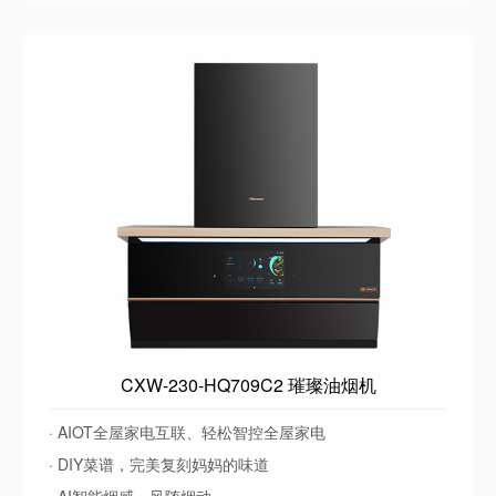
CXW-230-HQ709C2 璀璨油烟机
· AIOT全屋家电互联、轻松智控全屋家电
· DIY菜谱，完美复刻妈妈的味道
· AI智能烟感，风随烟动