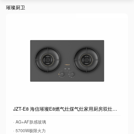
璀璨厨卫
JZT-E8 海信璀璨E8燃气灶煤气灶家用厨房双灶台嵌入天然气炉灶具
· AG+AF肤感玻璃
· 5700W极限火力