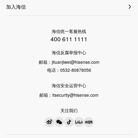
海信荣誉
海信信芯微
加入海信
ASKO
增值服务
集团介绍
海信网络能源
社会招聘
洗碗机
售后服务
科林电气
校园招聘
高端套系
海信统一客服热线
激光公司
400 611 1111
璀璨厨卫
三电控股
海信反腐举报中心
璀璨洗衣机
VIDAA
邮箱：
jituanjiwei@hisense.com
璀璨冰箱
电话：
0532-80878056
聚好看
璀璨空调
海信安全运营中心
璀璨电视
邮箱：
itsecurity@hisense.com
厨卫
冷柜·冰吧
关注我们
洗衣机
迷你洗衣机