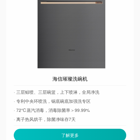
海信璀璨洗碗机
· 三层鲸喷、三层碗篮，上下喷淋，全局净洗
· 专利中央环喷洗，锅底碗底加强洗专区
· 72℃蒸汽消毒，消毒除菌率＞99.99%
· 离子热风烘干，除菌净味存7天
· 1级水效、中家院首批1级保管认证，健康存储
了解更多