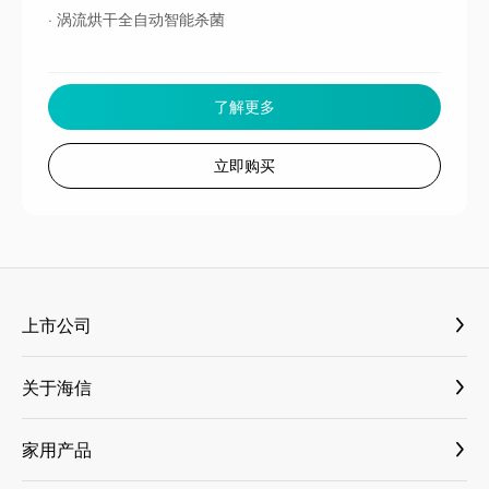
· 涡流烘干全自动智能杀菌
了解更多
立即购买
上市公司
海信视像 600060
关于海信
海信家电 000921
媒体资料库
三电控股 6444
家用产品
新闻与活动
乾照光电 300102
大薄荷套系