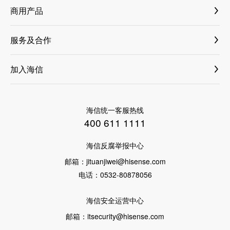
国内新闻
商用产品
科林电气 603050
古洛尼
国际新闻
纳真科技
小家电
服务及合作
科技创新
乾照光电
家电
商业合作
海信荣誉
海信信芯微
加入海信
ASKO
增值服务
集团介绍
海信网络能源
社会招聘
洗碗机
售后服务
科林电气
校园招聘
高端套系
海信统一客服热线
激光公司
400 611 1111
璀璨厨卫
三电控股
海信反腐举报中心
璀璨洗衣机
VIDAA
邮箱：
jituanjiwei@hisense.com
璀璨冰箱
电话：
0532-80878056
聚好看
璀璨空调
海信安全运营中心
璀璨电视
邮箱：
itsecurity@hisense.com
厨卫