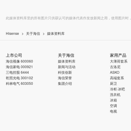
此媒体资料库里的所有图片只供获认可的媒体代表作发放新闻之用，使用图片时
Hisense
关于海信
媒体资料库
上市公司
关于海信
家用产品
海信视像 600060
媒体资料库
大薄荷套系
海信家电 000921
新闻与活动
古洛尼
三电控股 6444
科技创新
ASKO
乾照光电 300102
海信荣誉
高端套系
科林电气 603050
集团介绍
厨卫
冷柜·冰吧
洗衣机
冰箱
空调
电视