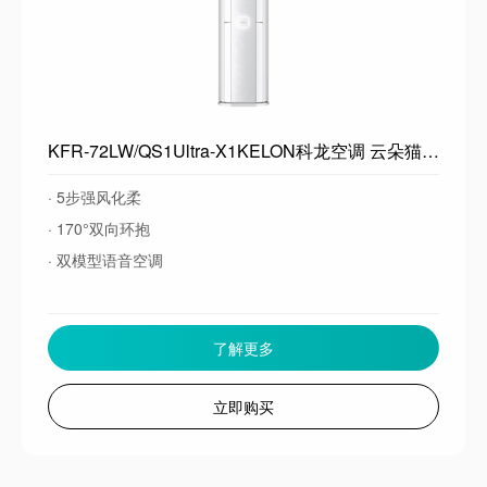
KFR-72LW/QS1Ultra-X1KELON科龙空调 云朵猫Ultra 大3匹客厅立式 柜机 新一级能效变频省电 纯铜管 世界杯定制 智能语音
· 5步强风化柔
· 170°双向环抱
· 双模型语音空调
了解更多
立即购买