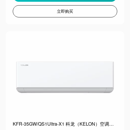
立即购买
KFR-35GW/QS1Ultra-X1 科龙（KELON）空调静省电Ultra大1.5匹 海信出品 双排顶配新一级能效 变频挂机家用冷暖AI除湿 世界杯定制空调 静省电 一级能效 大1.5匹 Ul