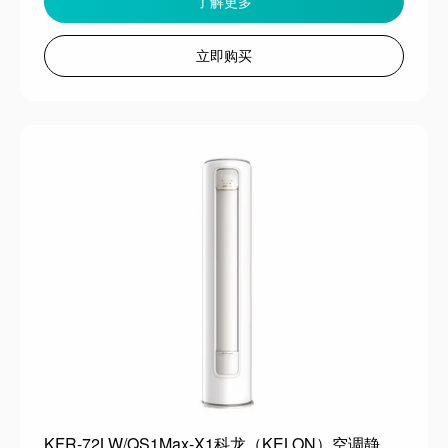
了解更多
立即购买
KFR-72LW/QS1Max-X1科龙（KELON）空调静省电QS MAX柜机立式3匹新一级能效变频家用冷暖气分贝轻音好眠AI高效省电客厅以旧换新补贴 静省电 一级能效 3匹 MAX 大双排