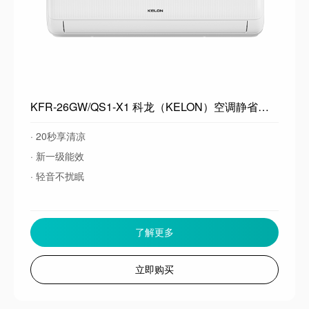
KFR-26GW/QS1-X1 科龙（KELON）空调静省电QS 大1匹挂机 新一级能效 卧室变频冷暖轻音大风量 以旧换新国家政府补贴 大1.5匹一级能效26QSX1
· 20秒享清凉
· 新一级能效
· 轻音不扰眠
了解更多
立即购买