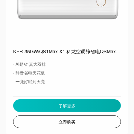
KFR-35GW/QS1Max-X1 科龙空调静省电QSMax 海信出品 新一级能效 卧室变频冷暖 轻音大风量 省电卧室挂机 以旧换新 大1.5匹一级能效35QSMax
· AI劲省 真大双排
· 静音省电天花板
· 一觉好眠到天亮
了解更多
立即购买