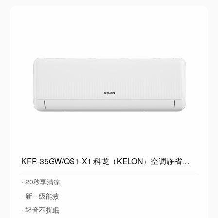
KFR-35GW/QS1-X1 科龙（KELON）空调静省电QS 大1.5匹挂机 新一级能效 卧室变频冷暖轻音大风量 以旧换新国家政府补贴 大1.5匹一级能效35QSX1
· 20秒享清凉
· 新一级能效
· 轻音不扰眠