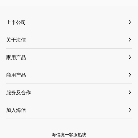
上市公司
海信视像 600060
关于海信
海信家电 000921
媒体资料库
三电控股 6444
家用产品
新闻与活动
乾照光电 300102
大薄荷套系
国内新闻
商用产品
科林电气 603050
古洛尼
国际新闻
纳真科技
小家电
服务及合作
科技创新
乾照光电
家电
商业合作
海信荣誉
海信信芯微
加入海信
ASKO
增值服务
集团介绍
海信网络能源
社会招聘
洗碗机
售后服务
科林电气
校园招聘
高端套系
海信统一客服热线