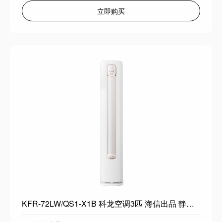
立即购买
KFR-72LW/QS1-X1B 科龙空调3匹 海信出品 静省电 喵式生活新一级变频冷暖柜机立式客厅家用