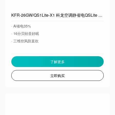
KFR-26GW/QS1Lite-X1 科龙空调静省电QSLite 海信出品 大1匹空调挂机新一级能效 卧室变频冷暖 轻音大风量 以旧换新 大1匹一级能效26QSLite
· Al省电35%
· 16分贝轻音好眠
· 三维控风防直吹
了解更多
立即购买