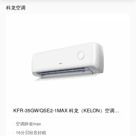
科龙空调
KFR-35GW/QSE2-1MAX 科龙（KELON）空调静省max电大1.5匹新一级能效 变频挂机家用冷暖16分贝轻音好眠AI高效除湿 海信世界杯以旧换新 静省电 大1.5匹 MAX
· 空调静省max
· 16分贝轻音好眠